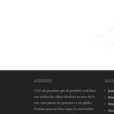
À PROPOS
ACCU
C’est un paradoxe que de produire seul dans
Jou
son atelier des objets destinés au sens de la
Pein
vue, sans jamais les présenter à un public.
Pein
Comme pour un bon repas, la convivialité
Grav