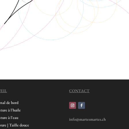
EIL
CONTACT
rnal de bord
ture à l'huile
ture à l'eau
info@martesmartes.ch
ure | Taille douce