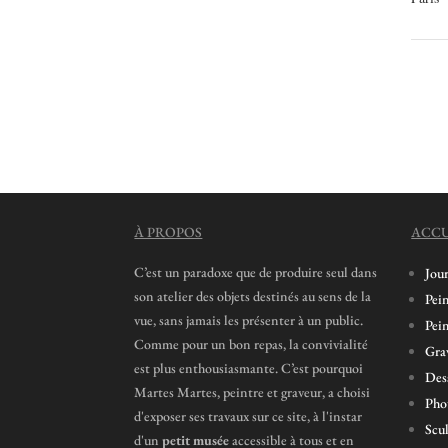
À PROPOS
ACCU
C’est un paradoxe que de produire seul dans
Jou
son atelier des objets destinés au sens de la
Pein
vue, sans jamais les présenter à un public.
Pein
Comme pour un bon repas, la convivialité
Grav
est plus enthousiasmante. C’est pourquoi
Des
Martes Martes, peintre et graveur, a choisi
Pho
d'exposer ses travaux sur ce site, à l'instar
Scu
d'un
petit musée
accessible à tous et en