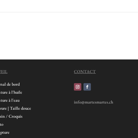
EIL
CONTACT
rnal de bord
ture à l'huile
ture à l'eau
info@martesmartes.ch
ure | Taille douce
sin / Croquis
to
lpture